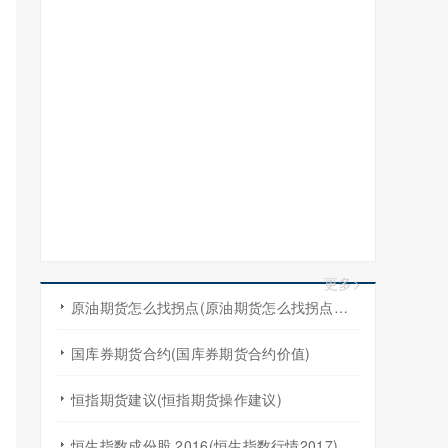
更多>
原油期货怎么找拐点(原油期货怎么找拐点交易)
国库券期货合约(国库券期货合约价值)
恒指期货建议(恒指期货操作建议)
恒生指数成份股 2016(恒生指数行情2017)