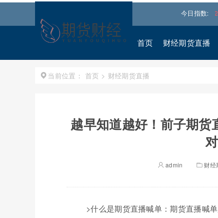
恒生指数
25668.031
0.540%↑
道琼斯
54036.9297
今日指数:
0.28%↑
首页
财经期货直播
首页
>
财经期货直播
当前位置：
越早知道越好！前子期货
对
admin
财经
>什么是期货直播喊单：期货直播喊