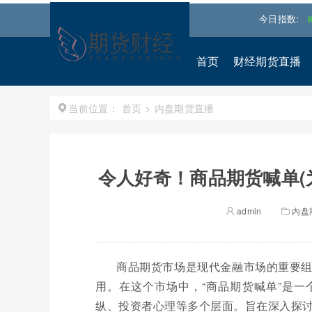
0.93%↑
恒生指数
25668.031
0.540%↑
道琼斯
今日指数:
53885.101
首页
财经期货直播
首页
>
内盘期货直播
当前位置：
令人好奇！商品期货喊单(
admin
内盘
商品期货市场是现代金融市场的重要
用。在这个市场中，“商品期货喊单”是
纵、投资者心理等多个层面。旨在深入探