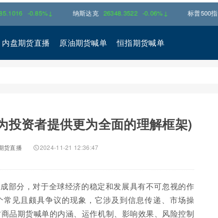
6
-0.85%↓
纳斯达克
26348.3522
-0.06%↓
标普500指数
770
内盘期货直播
原油期货喊单
恒指期货喊单
为投资者提供更为全面的理解框架)
期货直播
2024-11-21 12:36:47
组成部分，对于全球经济的稳定和发展具有不可忽视的作
一个常见且颇具争议的现象，它涉及到信息传递、市场操
讨商品期货喊单的内涵、运作机制、影响效果、风险控制