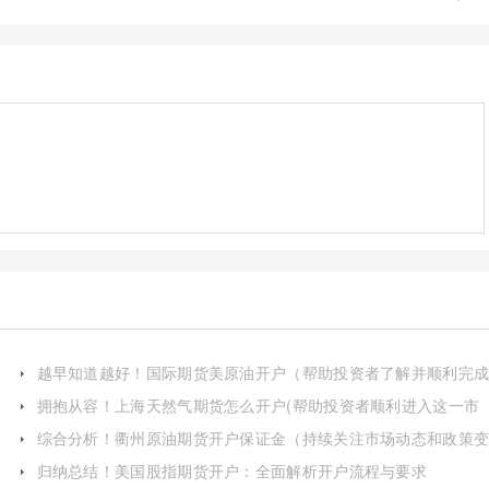
越早知道越好！国际期货美原油开户（帮助投资者了解并顺利完
开户流程）
拥抱从容！上海天然气期货怎么开户(帮助投资者顺利进入这一市
场)
综合分析！衢州原油期货开户保证金（持续关注市场动态和政策
化以调整自己的投资策略和风险管理措施）
归纳总结！美国股指期货开户：全面解析开户流程与要求