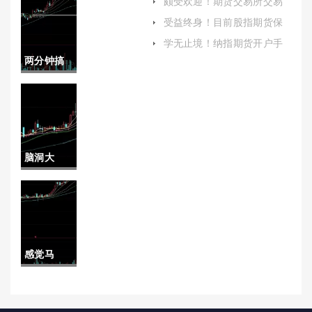
颇受欢迎！期货交易所交易
的特点(期货交易所交易的特
期货：市
受益终身！目前股指期货保
点是什么)
证金(2022年股指期货保证金
场波动与
学无止境！纳指期货开户手
降低)
续费(股指期货开户手续费)
两分钟搞
投资策略
懂！4月份
期货直播
(期货时间
脑洞大
直播间)
开！期货
直播室(投
资者获取
感觉马
市场信
住！通辽
息、学习
国际期货