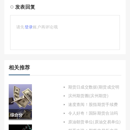
发表回复
请先
登录
账户再评论哦
相关推荐
期货日成交数据(期货成交明
细统计)
滨州期货圈(滨州期货)
速度查阅！股指期货手续费
(股指期货手续费期货公司收
令人好奇！国际期货合法吗
综合分
多少)
(为投资者提供清晰、全面的
原油朝货单位(原油交易单位)
解答)
析！棉花