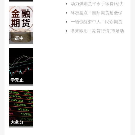
证金(帮助投资者更好地理解
动力煤期货平今手续费(动力
和运用这一关键机制)
藏！恒指
煤期货手续费多少)
终极盘点！国际期货超低保
证金(期货低保证金品种)
期货在哪
一语惊醒梦中人！民众期货
在线喊单：现象、风险与应
里开户
拿来即用！期货行情(市场动
对策略
态与投资策略解析)
一语中
（帮助投
的！原油
资者更好
高开低
地了解并
走：市场
参与恒指
学无止
波动与未
期货交
境！国际
来展望
易）
期货个人
怎么开户
大拿分
（帮助投
享！期货