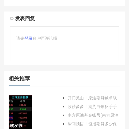
发表回复
请先
登录
账户再评论哦
相关推荐
开门见山！原油期货喊单软
件(帮助交易者进行决策和操
收获多多！期货白银反手手
作)
续费（帮助投资者更好地进
南方原油基金账号(南方原油
行交易决策）
基金账号是什么)
瞬间顿悟！恒指期货多少保
转发收