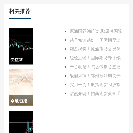
相关推荐
原油国际油价资讯(原油国际
油价资讯最新)
越早知道越好！国际期货怎
么买卖(合理的策略和严格的
谜题揭晓！原油期货交易保
纪律)
证金（根据市场波动情况进
经验之谈！国际期货种手续
受益终
行调整）
费(帮助投资者更好地理解和
干货收藏！怎么做期货直播
管理交易成本)
身！广西
喊单(行业动态和最新研究成
醍醐灌顶！郑州原油期货开
果)
户(原油期货账户开立条件)
正规纳指
实用干货！股指期货和股指
期权哪个风险大(风险管理工
期货开户
豁然开朗！招商期货黄金手
具)
续费(帮助投资者更好地了解
今晚恒指
（详细介
并规划交易成本)
有夜盘(恒
绍广西地
指晚上几
区纳指期