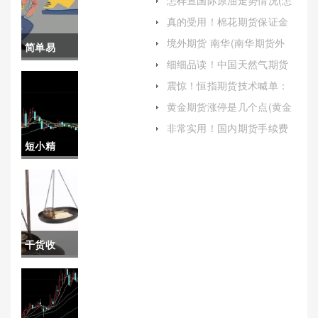
怎样查国际原油走势情况(怎
样查国际原油走势情况表)
真的受用！棉花期货保证金
比例(棉花期货保证金的计算
境外期货 南华(南华期货外
简单易
公式)
盘)
细细品读！中国天然气期货
懂！国际
怎么开户（帮助投资者更好
震惊！恒指期货技术喊单：
地理解和参与这一市场）
策略与实践
期货有没
黄金期货涨停是几个点(黄金
期货涨停是几个点的)
有保证金
非常实用！国内期货手续费
调整（促进期货市场的健康
短小精
(为投资者
发展）
湛！恒指
提供了规
开户（为
避风险)
有意涉足
干货收
香港股市
藏！橡胶
的投资者
期货手续
提供一份