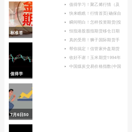
值得学习！聚乙烯行情（及
时调整策略应对挑战）
快来瞧瞧！行情首页(确保自
己的投资决策基于最新的市
瞬间明白！怎样投资期货(投
场信息)
资者可以在期货市场中稳健
恒指港股股指期货移仓日期
标准答
地获取收益)
(恒指港股股指期货移仓日期
真的受用！狮子国际期货手
怎么算)
案！期货
续费（帮助投资者更好地理
帮你搞定！信管家外盘期货
解并优化其交易成本）
开户(信管家外盘期货开户流
直播喊单
收好不谢！玉米期货1994年
程)
(玉米期货2019)
哪个好
中国煤炭交易价格指数(中国
煤炭交易价格指数(全国综合
值得学
（帮助投
指数))
习！2016
资者及时
原油期货
把握市场
上市(原油
脉搏）
7月6日50
期货2017)
期权暴利