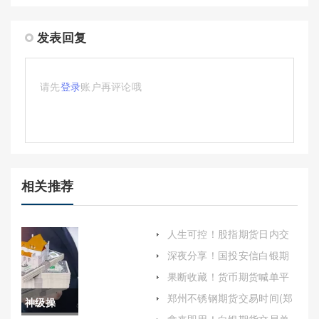
发表回复
请先
登录
账户再评论哦
相关推荐
人生可控！股指期货日内交
易：策略、风险与实战技巧
深夜分享！国投安信白银期
货手续费（帮助投资者更好
果断收藏！货币期货喊单平
地进行决策）
台：金融交易的新趋势与风
郑州不锈钢期货交易时间(郑
神级操
险解析
州不锈钢价格)
拿来即用！白银期货交易单