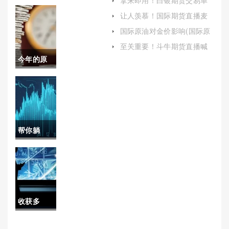
作！纳指
位(白银期货交易单位详解)
让人羡慕！国际期货直播麦
上喊单：揭秘真相与风险
期货指数
国际原油对金价影响(国际原
油对金价影响大吗)
如何开户
至关重要！斗牛期货直播喊
单(斗牛期货直播喊单是真的
今年的原
（不断学
吗)
油(今年的
习市场动
原油价格)
态和投资
知识）
帮你躺
平！交易
大师期货
喊单直播
收获多
间(国际期
多！原油
货直播间