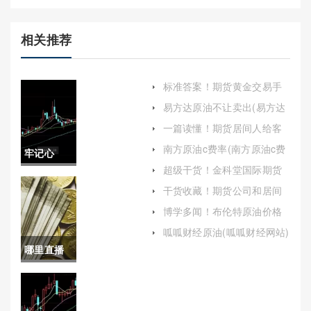
相关推荐
标准答案！期货黄金交易手
续费(京东金融黄金期货手续
易方达原油不让卖出(易方达
费)
原油不让卖出吗)
一篇读懂！期货居间人给客
户喊单(期货居间人可以看到
南方原油c费率(南方原油c费
牢记心
客户的账单吗)
率是多少)
超级干货！金科堂国际期货
中！香港
喊单直播室(专业指导，助力
干货收藏！期货公司和居间
投资成功)
人能喊单吗（向投资者提供
德指期货
博学多闻！布伦特原油价格
具体的买卖建议）
(2023年布伦特原油价格)
手续费(全
呱呱财经原油(呱呱财经网站)
哪里直播
面解析与
买卖股指
影响因素)
期货(哪里