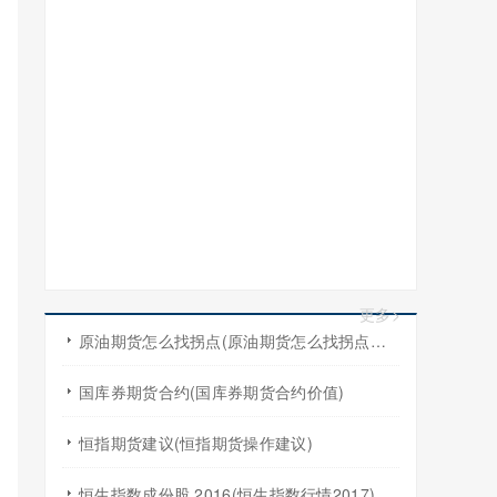
更多>
原油期货怎么找拐点(原油期货怎么找拐点交易)
国库券期货合约(国库券期货合约价值)
恒指期货建议(恒指期货操作建议)
恒生指数成份股 2016(恒生指数行情2017)