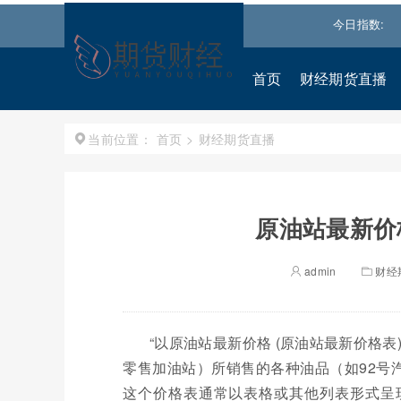
0.93%↑
恒生指数
25668.031
0.540%↑
道琼斯
今日指数:
54028.1094
首页
财经期货直播
首页
>
财经期货直播
当前位置：
原油站最新价
admin
财经
“以原油站最新价格 (原油站最新价格
零售加油站）所销售的各种油品（如92号汽
这个价格表通常以表格或其他列表形式呈