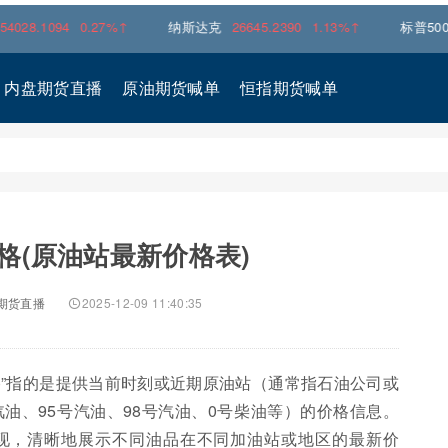
0.27%↑
纳斯达克
26645.2390
1.13%↑
标普500指数
7753
内盘期货直播
原油期货喊单
恒指期货喊单
格(原油站最新价格表)
期货直播
2025-12-09 11:40:35
表)”指的是提供当前时刻或近期原油站（通常指石油公司或
油、95号汽油、98号汽油、0号柴油等）的价格信息。
现，清晰地展示不同油品在不同加油站或地区的最新价