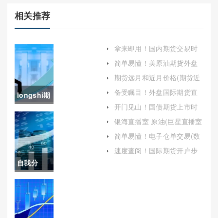
相关推荐
拿来即用！国内期货交易时
间(帮助投资者更好地把握市
简单易懂！美原油期货外盘
场脉搏)
开户（提高自己的交易技能
期货远月和近月价格(期货近
和风险管理能力）
月远月价格结构)
备受瞩目！外盘国际期货直
longshi期
播间喊单(可以让投资者实时
开门见山！国债期货上市时
获取交易信号)
货
间(国债期货上市时间是多久)
银海直播室 原油(巨星直播室
期货原油)
(longshort
简单易懂！电子仓单交易(数
字化时代的仓储与物流革新)
期货)
速度查阅！国际期货开户步
骤(怎么买期货和开户)
自我分
析！黄金
白银期货
也要停了