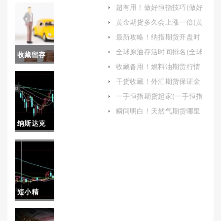
超有用！做好恒指技巧(做好
恒指的绝招)
黄金期货多久会上涨一倍(黄
金期货多久会上涨一倍呢)
最新攻略！纳指期货开盘时
间（为投资者提供有价值的
全球原油存活时间排名(全球
收藏留存
参考）
原油存活时间排名榜)
收藏备用！燃料油期货行情
好！恒指
(国际燃料油期货)
干货收藏！外汇期货保证金
(外汇保证金骗局)
的风险(恒
一手恒指期货起家(一手恒指
期货多少钱)
指风险溢
瞬间明白！天然气期货哪里
开户：全面指南与注意事项
纳斯达克
价)
期货跌黄
金怎样(纳
斯达克期
短小精
货100)
湛！期货