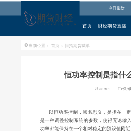
0.540%↑
道琼斯
53957.1406
0.13%↑
纳斯达克
今日指数:
26608.03
首页
财经期货直播
首页
>
恒指期货喊单
当前位置：
恒功率控制是指什么
admin
恒指
以恒功率控制，顾名思义，是指在一
是一种调整控制系统的参数，使得无论输
功率都能保持在一个相对稳定的预设值附近