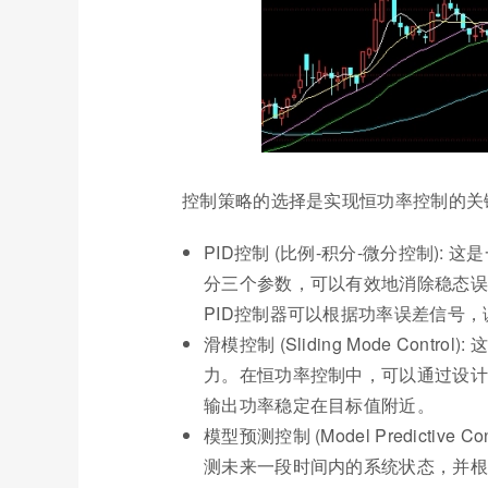
控制策略的选择是实现恒功率控制的关
PID控制 (比例-积分-微分控制)
分三个参数，可以有效地消除稳态误
PID控制器可以根据功率误差信号
滑模控制 (Sliding Mode Co
力。在恒功率控制中，可以通过设计
输出功率稳定在目标值附近。
模型预测控制 (Model Predictiv
测未来一段时间内的系统状态，并根