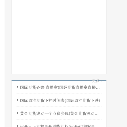
更多>
国际期货齐鲁 直播室(国际期货直播室直播频道)
国际原油期货下挫时间表(国际原油期货下跌)
黄金期货波动一个点多少钱(黄金期货波动一个点多少钱啊)
已开ETF期权再开股指期权(已开etf期权再开股指期权怎么算)