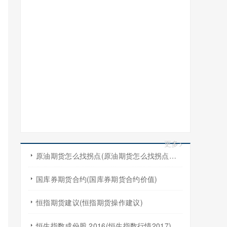
更多>
原油期货怎么找拐点(原油期货怎么找拐点交易)
国库券期货合约(国库券期货合约价值)
恒指期货建议(恒指期货操作建议)
恒生指数成份股 2016(恒生指数行情2017)