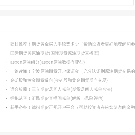
硬核推荐！期货黄金买入手续费多少（帮助投资者更好地理解和
与黄金期货交易）
国际期货美原油期货(国际期货原油期货直播室)
aspen原油组分(aspen原油数据有哪些)
一篇读懂！宁波原油期货开户保证金（充分认识到原油期货交易
优势和风险）
金矿股和黄金期货反向(金矿股和黄金期货反向交易)
适合珍藏！三立期货居间人喊单(期货居间人喊单合法)
拥抱从容！汇民期货直播间喊单(解析与风险评估)
新手必备！德指期货正规开户平台（帮助投资者在纷繁复杂的金
市场中做出明智的决策）