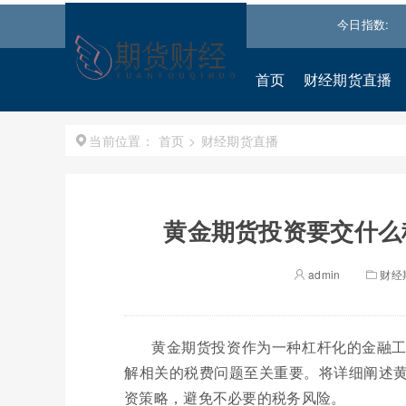
斯
54036.9297
0.28%↑
纳斯达克
26690.6150
1.30%↑
今日指数:
标普
首页
财经期货直播
首页
>
财经期货直播
当前位置：
黄金期货投资要交什么
admin
财经
黄金期货投资作为一种杠杆化的金融
解相关的税费问题至关重要。将详细阐述
资策略，避免不必要的税务风险。