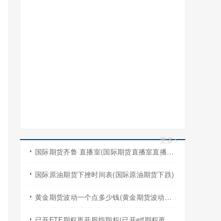
更多>
国际期货齐鲁 直播室(国际期货直播室直播频道)
国际原油期货下挫时间表(国际原油期货下跌)
黄金期货波动一个点多少钱(黄金期货波动一个点多少钱啊)
已开ETF期权再开股指期权(已开etf期权再开股指期权怎么算)