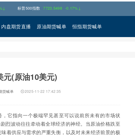
标普500指数
7723.5498
-0.17%↓
内盘期货直播
原油期货喊单
恒指期货喊单
美元(原油10美元)
期货喊单
2025-11-22 17:42:35
号，它指向一个极端罕见甚至可以说前所未有的市场状
的剧烈波动往往牵动着全球经济的神经。当原油价格跌至
这意味着供应与需求的严重失衡，以及对未来经济前景的极