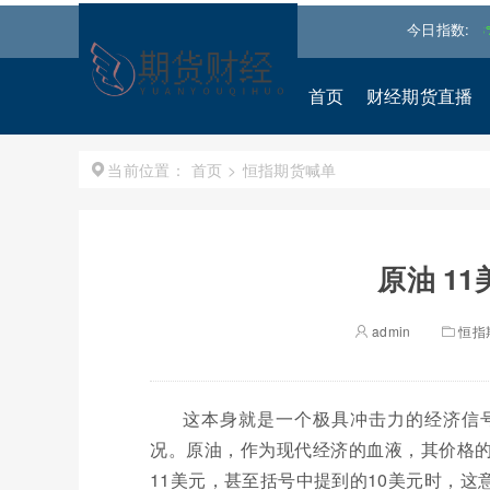
琼斯
54349.1211
0.49%↑
纳斯达克
26363.4393
-0.83%↓
今日指数:
首页
财经期货直播
首页
>
恒指期货喊单
当前位置：
原油 11
admin
恒指
这本身就是一个极具冲击力的经济信
况。原油，作为现代经济的血液，其价格
11美元，甚至括号中提到的10美元时，