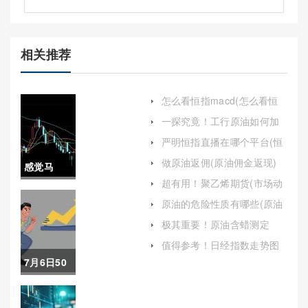
相关推荐
怎么看恒指macd(怎么看恒
指期货有资金布局)
一探究竟！工行原油如何加
杠杆(工行原油有杠杆吗)
严明恒指直播在哪个平台(恒
指在哪个平台直播)
做原油返佣(原油佣金返现)
感觉马
超有用！聚乙烯期货(市场动
住！白银
态与未来展望)
原油的危险性质有哪些(原油
的危险性质有哪些种类)
期货保证
极其重要！原油含蜡测定
2011(原油含蜡量标准)
金计算
值得参考！日经指数走势图
(日经225指数走势图)
7月6日50
（有助于
期权暴利
及时调整