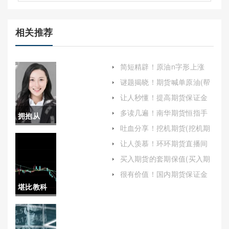
相关推荐
简短精辟！原油n字形上涨
(原油k线)
谜题揭晓！期货喊单原油(帮
助投资者更好地理解和利用
让人秒懂！提高期货保证金
这一工具)
（根据不同的合约和市场条
多读几遍！南华期货恒指手
拥抱从
件）
续费(南华期货转账时间)
吐血分享！挖机期货(挖机期
容！上海
货什么意思)
让人羡慕！环环期货直播间
喊单：专业指导与风险并存
天然气期
买入期货的套期保值(买入期
货的套期保值怎么算)
货怎么开
很有价值！国内期货保证金
不够（帮助投资者更好地管
堪比教科
户(帮助投
理风险和优化投资策略）
书！国际
资者顺利
原油期货