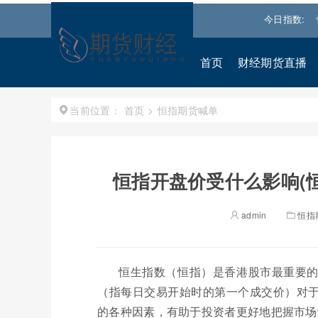
0
2931.0545
0.37%↑
沪深300
4657.1478
0.13%↑
今日指数:
恒生指
首页
财经期货直播
首页
>
恒指期货喊单
当前位置：
恒指开盘价受什么影响(
admin
恒指
恒生指数（恒指）是香港股市最重要
（指每日交易开始时的第一个成交价）对
的各种因素，有助于投资者更好地把握市场