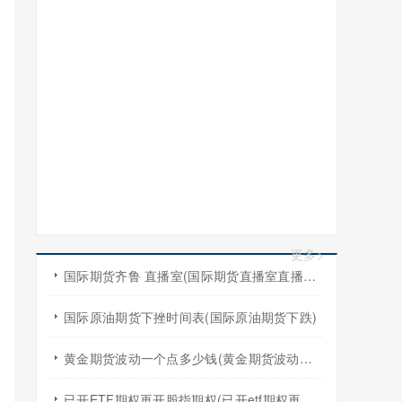
更多>
国际期货齐鲁 直播室(国际期货直播室直播频道)
国际原油期货下挫时间表(国际原油期货下跌)
黄金期货波动一个点多少钱(黄金期货波动一个点多少钱啊)
已开ETF期权再开股指期权(已开etf期权再开股指期权怎么算)