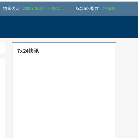
达克
26348.3522
-0.06%↓
标普500指数
7709.9600
-0.18%↓
7x24快讯