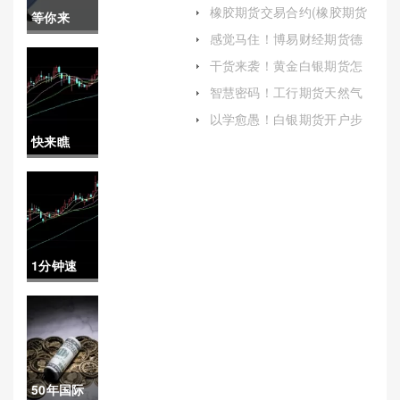
期货周期长收益稳不稳定)
橡胶期货交易合约(橡胶期货
等你来
交易合约是什么)
感觉马住！博易财经期货德
学！eia原
指直播喊单：专业指导与实
干货来袭！黄金白银期货怎
时互动的完美结合
样开户(期货黄金白银是否有
油期货喊
智慧密码！工行期货天然气
关联)
手续费（帮助你更好地理解
单：全面
以学愈愚！白银期货开户步
工行期货天然气手续费的相
骤(白银交易平台开户)
快来瞧
关情况）
解析与策
瞧！股指
略指南
期货喊单
怎么回事
1分钟速
(帮助投资
看！恒指
者更好地
期货反向
理解这一
喊单：挑
现象)
50年国际