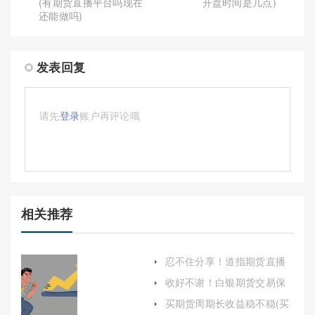
(有期货直播平台吗现在
开盘时间是几点)
还能做吗)
发表回复
请先
登录
账户再评论哦
相关推荐
忍不住分享！道指期货直播
喊单：实时交易信号与市场
收好不谢！白银期货交易保
分析
证金(白银期货交易保证金多
买期货周期长收益稳不稳(买
少钱)