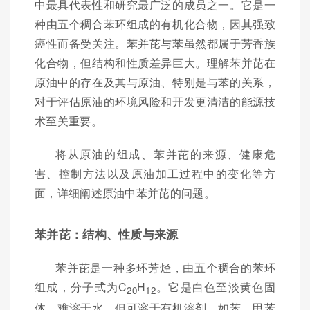
中最具代表性和研究最广泛的成员之一。它是一
种由五个稠合苯环组成的有机化合物，因其强致
癌性而备受关注。苯并芘与苯虽然都属于芳香族
化合物，但结构和性质差异巨大。理解苯并芘在
原油中的存在及其与原油、特别是与苯的关系，
对于评估原油的环境风险和开发更清洁的能源技
术至关重要。
将从原油的组成、苯并芘的来源、健康危
害、控制方法以及原油加工过程中的变化等方
面，详细阐述原油中苯并芘的问题。
苯并芘：结构、性质与来源
苯并芘是一种多环芳烃，由五个稠合的苯环
组成，分子式为C
H
。它是白色至淡黄色固
20
12
体，难溶于水，但可溶于有机溶剂，如苯、甲苯