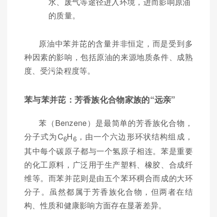
水、废气等途径进入环境，进而影响原油
的质量。
原油中苯并芘的含量并非恒定，而是受到多
种因素的影响，包括原油的来源地质条件、成熟
度、受污染程度等。
苯与苯并芘：芳香族化合物家族的“远亲”
苯（Benzene）是最简单的芳香族化合物，
分子式为C
H
，由一个六边形环状结构组成，
6
6
其中每个碳原子都与一个氢原子相连。苯是重要
的化工原料，广泛用于生产塑料、橡胶、合成纤
维等。而苯并芘则是由五个苯环稠合而成的大环
分子。虽然都属于芳香族化合物，但两者在结
构、性质和健康影响方面存在显著差异。