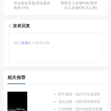
原油基金美股(原油基金
期货买入进场时机(期货
美股行情)
买入进场时机怎么看)
发表回复
请先
登录
账户再评论哦
相关推荐
绝不藏拙！国内可以做国际
期货吗(国内炒国际期货合法
适合珍藏！国际期货铜保证
吗)
金(期货铜一手是多少吨要多
让你秒懂！国内k线期货直播
少保证金)