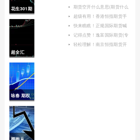
喊单(国内k线期货直播间)
期货空开什么意思(期货什么
花生301期
叫空开)
超级有用！香港恒指期货手
货什么意
续费(香港恒指期货民间高手)
快来瞧瞧！正规国际期货喊
单王（专业指导，助力投资
思(花生
记得点赞！逸富国际期货(专
成功）
业交易与管理的综合解决方
301期货什
轻松理解！南京恒指期货开
案)
户(恒指期货怎么开户哪里可
超全汇
么意思?)
以代理开户)
总！手续
费模式国
际期货(手
咏春 期权
续费低排
仿真(咏春
名靠前的
期权交易)
期货公司)
拥抱从