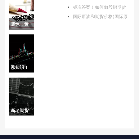
阱？
手续费(期货的手续费是多少)
期权和股
标准答案！如何做股指期货
(如何做股指期货基础知识)
指期货(构
国际原油和期货价格(国际原
油和期货价格关系)
震惊！黄
建多元化
金喊单间
投资策略)
(黄金投资
领域)
涨知识！
白银期货
最新保证
金（及时
新老期货
调整自己
(新的期货)
的投资策
略和风险