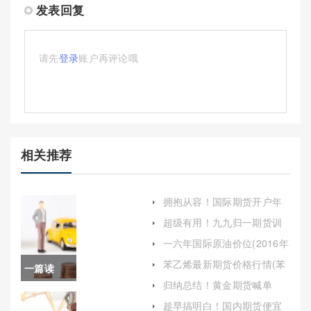
发表回复
请先
登录
账户再评论哦
相关推荐
拥抱从容！国际期货开户年
龄（为投资者提供更加安
超级有用！九九归一期货训
全、透明的投资环境）
练营(九九归一期货)
一六年国际原油价位(2016年
国际原油价格)
苯乙烯最新期货价格行情(苯
一篇读
乙烯期货价格行情走势)
归纳总结！黄金期货喊单
懂！股指
网：投资利器还是风险陷
趁早搞明白！国内期货便宜