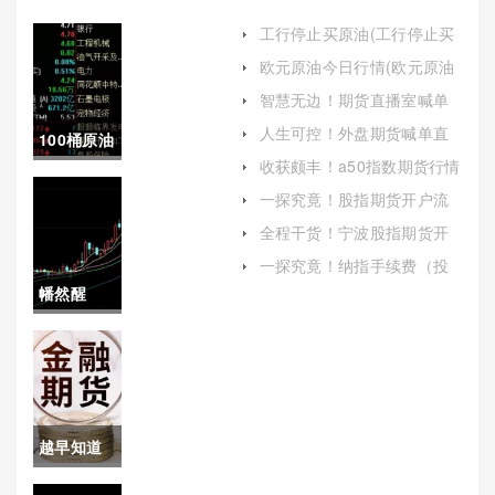
工行停止买原油(工行停止买
原油了吗)
欧元原油今日行情(欧元原油
今日行情价格)
智慧无边！期货直播室喊单
问熔汇资讯(期货喊单直播间
人生可控！外盘期货喊单直
100桶原油
期货直播室)
播室(外盘期货直播平台)
收获颇丰！a50指数期货行情
收入(原油
（中国资本市场风向标解
一探究竟！股指期货开户流
析）
程（帮助投资者了解并掌握
多少斤一
全程干货！宁波股指期货开
这一过程）
户（帮助有志于期货交易的
桶)
一探究竟！纳指手续费（投
投资者顺利开启他们的投资
资者必知的成本考量）
幡然醒
之旅）
悟！南通
股指期货
开户保证
越早知道
金(南通外
越好！黄