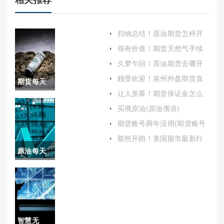
归纳总结！原油期货怎样开
户（帮助投资者顺利进入原
很有价值！期货天然气手续
油期货市场）
费怎么算(期货天然气多少钱
久梦乍回！原油期货去哪开
一手)
户(美原油期货怎么开户)
颇受欢迎！泉州外盘期货直
期货每天
播间喊单（投资者的新选
让人羡慕！期货保证金怎么
择）
多次交易
算(帮助投资者更好地理解和
买俄原油(原油俄语)
应用这一概念)
好吗(期货
期货账号两年没用(期货账号
两年没用还能用吗)
每天多次
豁然开朗！美国股市最新行
情走势(美国股市最新行情走
原油每天
交易好吗
势创新高)
能卖多少
安全吗)
钱一吨(原
油每天能
智慧无