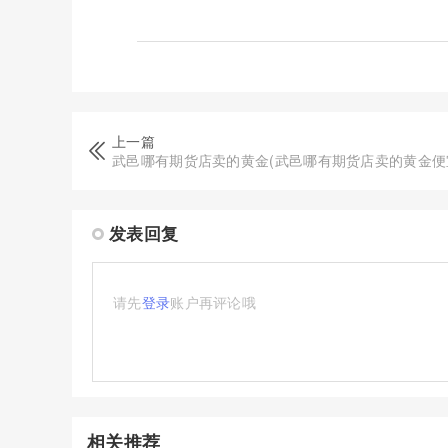
上一篇
武邑哪有期货店卖的黄金(武邑哪有期货店卖的黄金便
发表回复
请先
登录
账户再评论哦
相关推荐