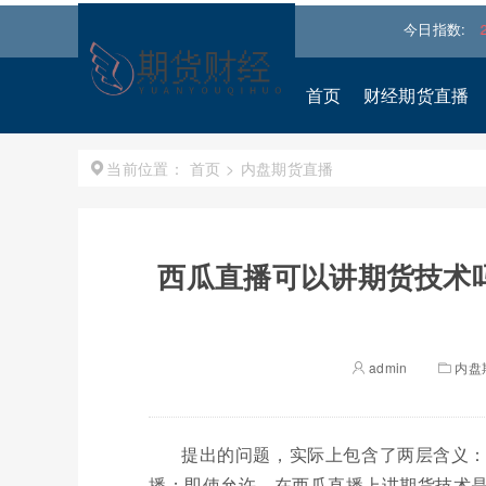
.540%↑
道琼斯
53981.6211
0.18%↑
纳斯达克
26591.5103
今日指数:
首页
财经期货直播
首页
>
内盘期货直播
当前位置：
西瓜直播可以讲期货技术
admin
内盘
提出的问题，实际上包含了两层含义
播；即使允许，在西瓜直播上讲期货技术