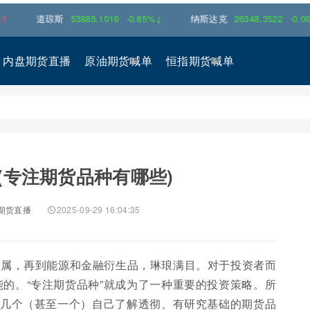
琼斯
53885.1016
-0.85%↓
纳斯达克
26348.3522
-0.06%↓
内盘期货直播
原油期货喊单
恒指期货喊单
(专注期货品种有哪些)
期货直播
2025-09-29 16:04:35
金属，再到能源和金融衍生品，琳琅满目。对于投资者而
的。“专注期货品种”就成为了一种重要的投资策略。所
数几个（甚至一个）自己了解透彻、有研究基础的期货品