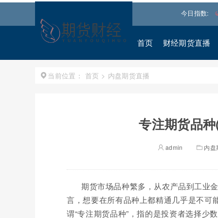
深300
4689.9581
0.83%↑
恒生指数
25567.850
0.147%↑
今日指数:
道
首页
财经期货直播
首页
>
内盘期货直播
当前位置：
专注期货品种
admin
内盘
期货市场品种繁多，从农产品到工业
言，想要在所有品种上都精通几乎是不可能
谓“专注期货品种”，指的是投资者选择少