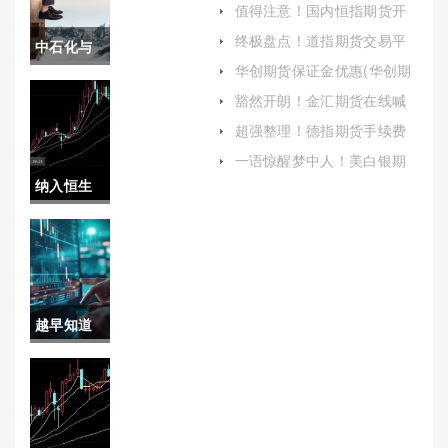
值得注意！国内恒指期货开
理解和准备）
户条件（帮助投资者更好地
终极盘点！道指期货交易平
中石化与
准备和规划自己的投资之
台(提供包括道指期货在内的
路）
华创期货保证金优惠(华创期
多种金融产品交易服务)
原油期货
货保证金优惠多少)
豁然开朗！金汇期货在线喊
单(金汇期货在线喊单软件)
上市(中石
超强整理！德指期货手续费
(德指期货手续费情况)
化与原油
一语惊醒梦中人！美白银期
货开户代理：详细指南与注
纳入恒生
期货上市
意事项
指数成分
的区别)
股意义(纳
入恒生指
越早知道
数的股票
越好！最
是利好吗)
新国内期
货手续费