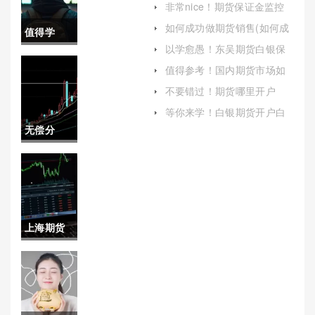
非常nice！期货保证金监控
易选择）
(期货保证金监控中心账号密
如何成功做期货销售(如何成
值得学
码忘了)
功做期货销售员)
以学愈愚！东吴期货白银保
习！行情
证金(白银期货保证金调整通
值得参考！国内期货市场如
知)
何开户（详细介绍国内期货
(为读者提
不要错过！期货哪里开户
市场的开户流程）
（为投资者提供全面的指
供一套系
等你来学！白银期货开户白
导）
银期货（详细解析白银期货
无偿分
统的理解
开户流程及交易要点）
享！手续
和应对框
费国际期
架)
货软件(全
上海期货
面解析与
合约规则
选择指南)
最新(上海
期货交易