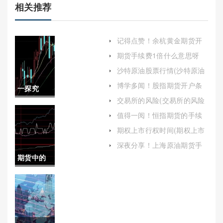
相关推荐
记得点赞！余杭黄金期货开
户（帮助投资者顺利开启黄
期货手续费1倍什么意思呀
金期货交易之旅）
(期货手续费1倍什么意思呀
沙特原油股票行情(沙特原油
怎么算)
股票行情走势)
博学多闻！股指期货开户条
一探究
件期货(股指期货开户条件和
交易所的风险(交易所的风险
要求)
竟！买期
控制机制)
值得一阅！恒指期货的手续
费多少（帮助投资者更好地
货怎么计
期权上市行权时间(期权上市
理解和规划交易成本）
后行权)
算利润多
深夜分享！上海原油期货手
续费（帮助投资者更好地理
期货中的
少(买期货
解和应对这一重要成本因
素）
结算价(期
怎么计算
货中的结
利润多少
算价怎么
呢)