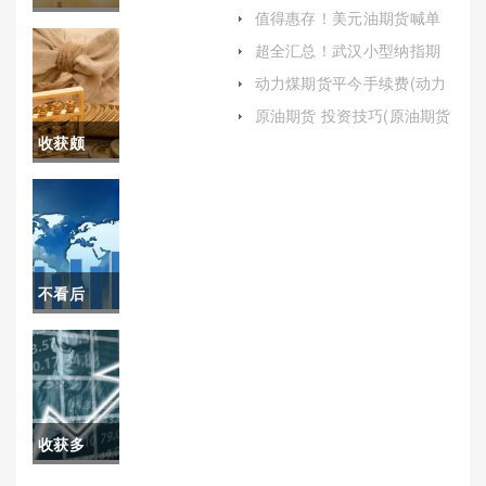
雨对鸡蛋价格影响)
值得惠存！美元油期货喊单
要！河北
直播室(现货原油喊单直播)
超全汇总！武汉小型纳指期
货手续费(纳指期货和纳指)
小型纳指
动力煤期货平今手续费(动力
煤期货手续费多少)
期货开户
原油期货 投资技巧(原油期货
价格分析及投资策略)
收获颇
(纳指期货
丰！斗牛
交易规则)
期货直播
喊单（解
不看后
析与指
悔！股指
南）
期货交易
手续费是
收获多
多少(股指
多！纽约