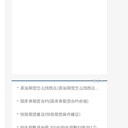
更多>
原油期货怎么找拐点(原油期货怎么找拐点交易)
国库券期货合约(国库券期货合约价值)
恒指期货建议(恒指期货操作建议)
恒生指数成份股 2016(恒生指数行情2017)