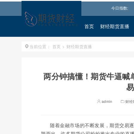
031
0.540%↑
道琼斯
54036.9297
0.28%↑
纳斯达克
今日指数:
26690.
首页
财经期货直播
首页
>
财经期货直播
当前位置：
两分钟搞懂！期货牛逼喊
易
admin
财经
随着金融市场的不断发展，期货交易
颖而出，许多期货公司纷纷推出专业的直