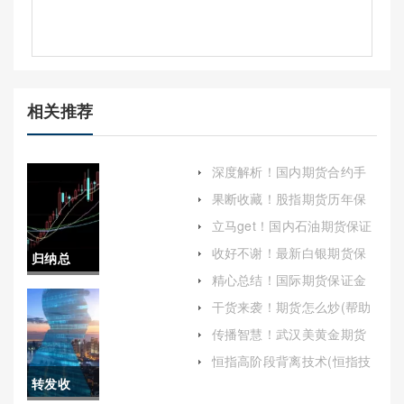
相关推荐
深度解析！国内期货合约手
续费（帮助投资者更好地进
果断收藏！股指期货历年保
行交易决策）
证金标准（为投资者提供了
立马get！国内石油期货保证
风险管理的有效工具）
金(国内期货黄金保证金多少)
收好不谢！最新白银期货保
归纳总
证金（帮助投资者更好地了
精心总结！国际期货保证金
解和应对市场变化）
结！恒指
几千元：入门指南与投资策
干货来袭！期货怎么炒(帮助
略
读者更好地理解和掌握期货
A1905(恒
传播智慧！武汉美黄金期货
交易的技巧)
开户（帮助有意于此的投资
指如何开
恒指高阶段背离技术(恒指技
者顺利开启黄金期货投资之
巧)
转发收
旅）
户)