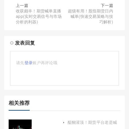
上一篇
下一篇
收获颇丰！期货喊单直播
超级有用！股指期货日内
app(实时交易信号与市场
喊单(快速交易策略与技
分析的利器)
巧解析)
发表回复
请先
登录
账户再评论哦
相关推荐
醍醐灌顶！期货平台老是喊
单(期货喊单老师犯法吗)