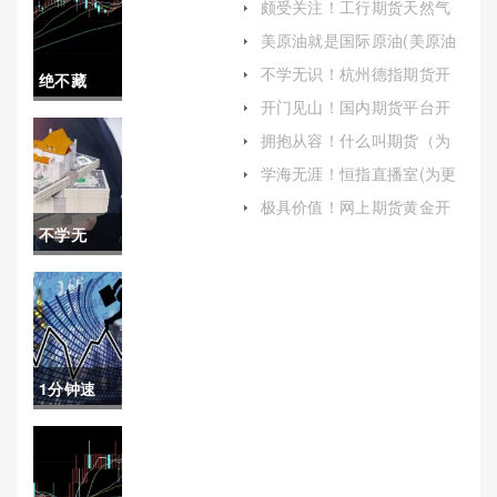
颇受关注！工行期货天然气
手续费(工行股票手续费)
美原油就是国际原油(美原油
就是国际原油吗)
不学无识！杭州德指期货开
绝不藏
户(国内期货股指德指喊单)
开门见山！国内期货平台开
拙！恒指
户排行表（为投资者提供参
拥抱从容！什么叫期货（为
考和指导）
投资者提供了丰富的投资机
期货开户
学海无涯！恒指直播室(为更
会）
多的投资者带来更加便捷、
邹经理
极具价值！网上期货黄金开
高效、安全的投资体验)
户（充分了解相关风险并做
不学无
（专业指
好充分准备）
识！黄金
导，轻松
期货过夜
开户）
保证金
1分钟速
（帮助投
看！贺州
资者更好
国际期货
地理解和