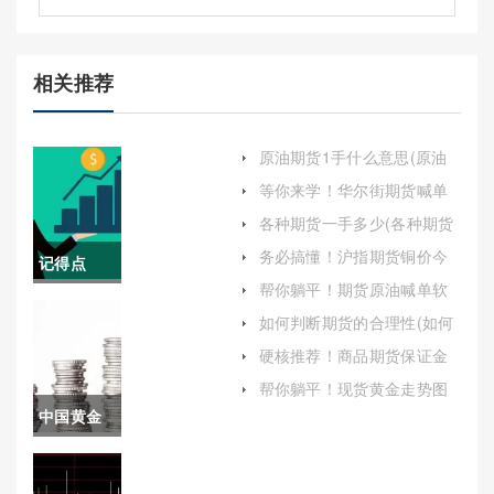
相关推荐
原油期货1手什么意思(原油
期货一手是多少)
等你来学！华尔街期货喊单
直播间(实时交易信号与市场
各种期货一手多少(各种期货
分析的高效平台)
一手多少钱)
务必搞懂！沪指期货铜价今
记得点
日(全球经济复苏态势良好)
帮你躺平！期货原油喊单软
赞！24小
件(原油期货喊单平台)
如何判断期货的合理性(如何
判断期货的合理性和可靠性)
时国际期
硬核推荐！商品期货保证金
(商品期货保证金可以调低么)
货喊单新
帮你躺平！现货黄金走势图
（为交易决策提供辅助信
中国黄金
华（帮助
息）
期货实时
交易者把