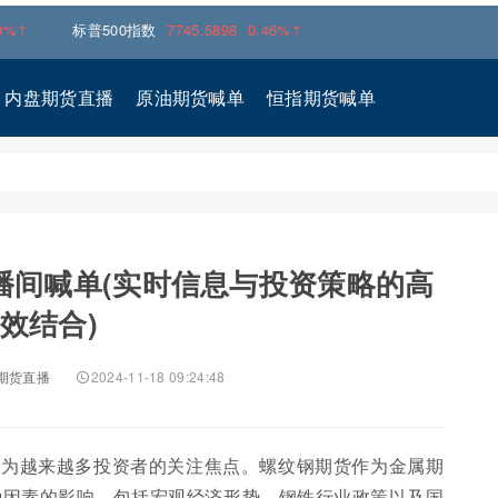
标普500指数
7745.5898
0.46%↑
内盘期货直播
原油期货喊单
恒指期货喊单
播间喊单(实时信息与投资策略的高
效结合)
期货直播
2024-11-18 09:24:48
成为越来越多投资者的关注焦点。螺纹钢期货作为金属期
种因素的影响，包括宏观经济形势、钢铁行业政策以及国