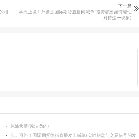
下一篇
的相
学无止境！外盘是国际期货直播间喊单(投资者应如何理性
对待这一现象)
原油负赘(原油负的)
少走弯路！国际期货德指直播麦上喊单(实时解盘与交易信号的发