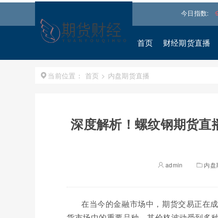
道琼斯
53970.0117
0.16%↑
纳斯达克
26609.7794
0.99%↑
今日指数:
首页
财经期货直播
首页
>
内盘期货直播
当前位置：
深度解析！螺纹钢期货直
admin
内盘
在当今的金融市场中，期货交易正在
货市场中的重要品种，其价格波动受到多