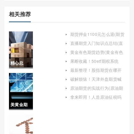
相关推荐
期货押金1100元怎么退(期货
押金1100元怎么退回)
直播期货入门知识点总结(直
播期货入门知识点总结大全)
黄金有色期货趋势(黄金有色
期货趋势分析)
果断收藏！50etf期权系统
精心总
(50etf期权策略)
最新整理！股指期货在哪开
结！大咖
户好：如何选择最佳平台
破解烦恼！天津外盘期货喊
单直播间(精准分析与实时指
期货直播
原油期货的实战行为(原油期
导的金融前沿)
货的实战行为有哪些)
喊单(国内
拿来即用！人造原油征税吗
(人造原油征税吗现在)
美黄金期
期货喊单
货波动一
视频直播)
点(美黄金