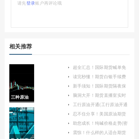
请先
登录
账户再评论哦
相关推荐
超全汇总！国际期货喊单免
费直播室(期货直播室免费喊
读完秒懂！期货白银手续费
单)
多少(白银期货手续费多少)
新手须知！国际期货隔夜保
证金(期货保证金当天交易过
脑洞大开！期货直播室实时
三种原油
可以转出吗)
喊单(24小时期货直播室)
工行原油开通(工行原油开通
产地(三种
怎么开通)
忍不住分享！美国原油期货
的手续费（帮助投资者更好
原油产地
助您成长！纯碱价格走势(密
地进行交易决策）
切关注市场动态)
是哪里)
震惊！什么样的人适合期货
(什么样的人适合期货交易)