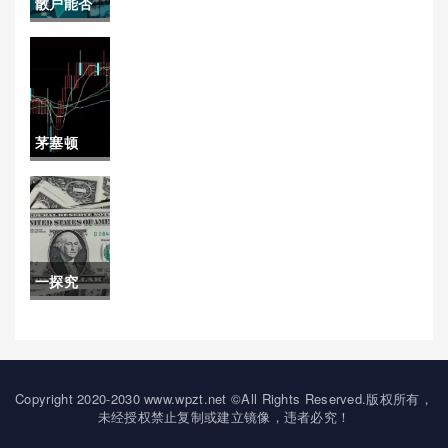
散户能否
买原油基
金(散户能
否买原油
茅塞顿
基金呢)
开！浙商
期货(引领
中国期货
一探究
市场的创
竟！股票
新与服务)
期权是什
么意思(为
Copyright 2020-2030 www.wpzt.net ©All Rights Reserved.版权所有，
未经授权禁止复制或建立镜像，违者必究！
投资者提