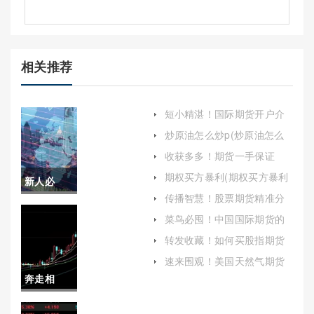
相关推荐
短小精湛！国际期货开户介
绍(期货开户详细流程)
炒原油怎么炒p(炒原油怎么
炒)
收获多多！期货一手保证
金：理解期货交易的基石
期权买方暴利(期权买方暴利
新人必
的原因)
传播智慧！股票期货精准分
备！原油
析喊单（为投资者提供更为
菜鸟必囤！中国国际期货的
科学、高效的决策支持）
手续费(国内国际期货开户手
期货交易
转发收藏！如何买股指期货
续费)
开户（详细指南与步骤解
手续费(原
速来围观！美国天然气期货
析）
保证金（市场影响与投资者
奔走相
油期货交
指南）
告！恒指