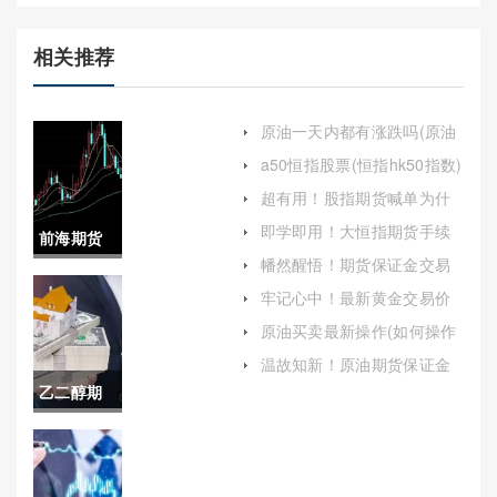
相关推荐
原油一天内都有涨跌吗(原油
一天内都有涨跌吗为什么)
a50恒指股票(恒指hk50指数)
超有用！股指期货喊单为什
么（提供具体的交易建议和
即学即用！大恒指期货手续
前海期货
策略）
费(交易成本与影响因素分析)
幡然醒悟！期货保证金交易
直播间在
（为投资者提供了放大盈利
牢记心中！最新黄金交易价
的机会）
格（为投资者提供有价值的
哪看啊(前
原油买卖最新操作(如何操作
参考信息）
原油买卖)
海交易所)
温故知新！原油期货保证金
怎么退还(了解具体情况并寻
乙二醇期
求解决方案)
货价格(乙
二醇期货