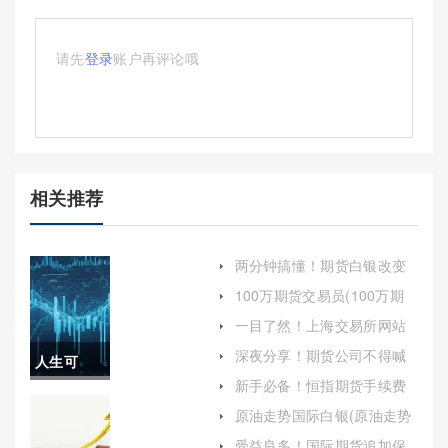
请先
登录
账户再评论哦
相关推荐
两分钟搞懂！期货白银改变
保证金：影响与应对策略
100万期货交易员(100万期
货交易员收入)
一目了然！上海交易所网站
(中国资本市场的数字化门户)
深夜分享！期货公司不得喊
人生可
单(期货公司为什么不允许员
新手必备！恒指期货手续费
工炒期货)
控！上海
率(恒指手续费为何大涨)
原油走势国际白银(原油走势
国际白银最新消息)
原油期货
受益良多！国际期货追加保