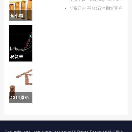
证金（帮助读者全面理解这
追加保证
期货开户 平台(石油期货开户
一概念）
平台)
短小精
金(上海原
湛！国际
油期货1手
原油的价
的保证金)
格走势图
秘笈来
(全面地把
袭！大枷
握原油市
期货喊单
场的复杂
直播间(国
性)
2014原油
际期货直
前景(2014
播间在线
年原油)
喊单正大)
Copyright 2020-2030 www.wpzt.net ©All Rights Reserved.版权所有，