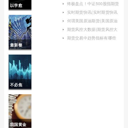
交流平台有哪些)
终极盘点！中证500股指期货
以学愈
(中证500股指期货交易规则)
实时期货快讯(实时期货快讯
愚！恒指
网)
何谓美国原油期货(美国原油
期货交易规则详解)
期货开户
期货风控大数据(期货风控大
数据分析)
哪里好(恒
期货交易中趋势指标有哪些
(期货交易中趋势指标有哪些
最新整
指期货开
方面)
理！国际
户哪家好)
原油价格
查询(全面
不必焦
解析与展
虑！国内
望)
期货保证
金查看
我国黄金
（建议投