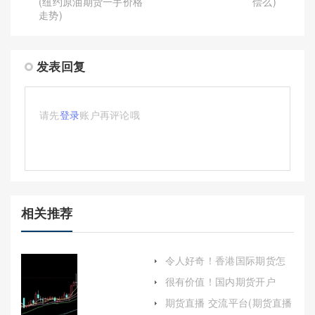
(纽约原油期货一手价格
偿么)
走势)
发表回复
请先
登录
账户再评论哦
相关推荐
令人好奇！香港国际期货怎
么开户(帮助投资者顺利开启
很有价值！国内期货开户
期货交易之旅)
吗：从入门到精通的全面解
期货直播 交流平台(期货直播
析