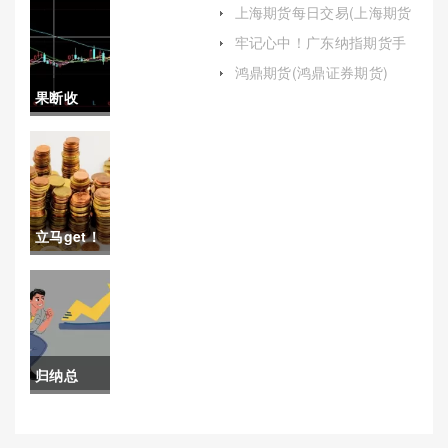
这些年)
上海期货每日交易(上海期货
每日交易时间)
(如何买多
牢记心中！广东纳指期货手
续费多少（帮助投资者更好
原油期货
鸿鼎期货(鸿鼎证券期货)
地了解这一重要成本）
果断收
股票)
藏！恒指
期货直播
室(实时洞
立马get！
察，精准
中金所调
决策)
整手续费
(中金所平
归纳总
今仓手续
结！华泰
费)