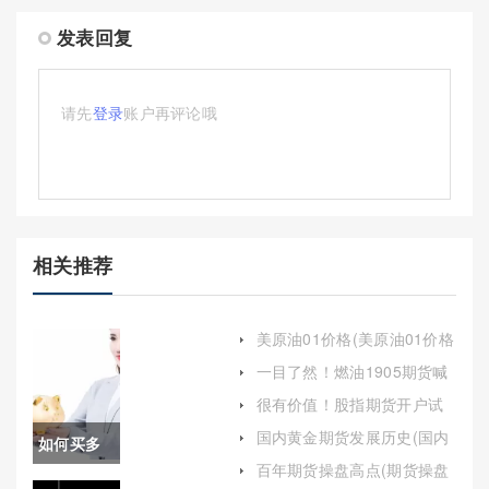
发表回复
请先
登录
账户再评论哦
相关推荐
美原油01价格(美原油01价格
走势图)
一目了然！燃油1905期货喊
单直播(燃油期货2503最新夜
很有价值！股指期货开户试
盘直播)
题(深入解析与备考指南)
国内黄金期货发展历史(国内
如何买多
黄金期货发展历史数据)
百年期货操盘高点(期货操盘
原油期货