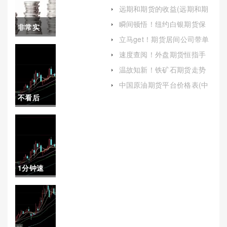
(市场波动与投资机会)
远期和期货的收益(远期和期
货的收益一样吗)
瞬间顿悟！纽约白银期货保
非常实
证金（直接影响到投资者的
立马get！期货居间公司带单
资金管理和风险控制）
用！宙斯
喊单(期货公司跟单交易)
速度查阅！外盘期货恒指手
续费(帮助投资者更好地理解
期货直播
温故知新！铁矿石期货走势
和应对这一重要环节)
(铁矿石期货走势跟外盘有关
间在线喊
中国原油期货平台价格表(中
系吗)
国原油期货平台价格表最新)
不看后
单(专业指
悔！国内
导与市场
期货保证
分析的完
金查询平
美结合)
1分钟速
台(国内期
看！白银
货保证金
期货日内
查询平台
手续费