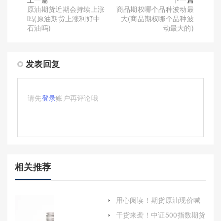
原油期货近期会持续上涨
商品期权哪个品种波动最
吗(原油期货上涨利好中
大(商品期权哪个品种波
石油吗)
动最大的)
发表回复
请先
登录
账户再评论哦
相关推荐
用心阅读！期货原油现价喊
单(期货原油现价喊单什么意
干货来袭！中证500指数期货
思)