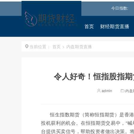
50
2960.4242
1.38%↑
沪深300
4694.4365
0.93%↑
今日指数:
恒生
首页
财经期货直播
首页
>
内盘期货直播
当前位置：
令人好奇！恒指股指期
admin
内盘
恒生指数期货（简称恒指期货）是香
投机获利的机会。在恒指期货交易中，“喊
台提供买卖信号，帮助投资者做出决策。