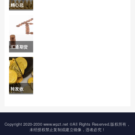
意思(帮助读者更好地理解这
精心总
一重要概念)
结！汇信
期货直播
室怎么样
汇通期货
(汇信期货
直播室(汇
直播室怎
通期货网)
么样啊)
转发收
藏！富时
a50期货指
数实时行
Copyright 2020-2030 www.wpzt.net ©All Rights Reserved.版权所有，
未经授权禁止复制或建立镜像，违者必究！
情(富时中