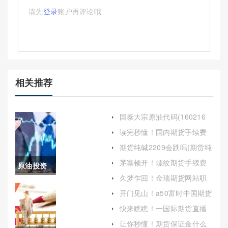
请先
登录
账户再评论哦
相关推荐
国泰大宗原油代码(160216
国泰大宗商品)
读完秒懂！国内期货手续费
多少（密切关注相关政策和
期货纯碱2209会跌吗(期货纯
市场动态）
碱2201)
茅塞顿开！螺纹期货手续费
原油投资
(螺纹期货手续费14元)
久梦乍回！金瑞期货网站职
神器kdj(原
业生涯(金瑞期货网站职业生
开门见山！a50富时中国期货
涯怎么样)
指数实时行情（帮助投资者
油投资宝
快来瞧瞧！一国际期货直播
更好地理解和把握市场动
室在线喊单(专业指导与实时
态）
典)
让你秒懂！期货保证金什么
互动的完美结合)