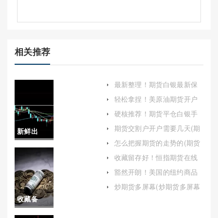
相关推荐
最新整理！期货白银最新保
证金（为投资者提供更加安
轻松拿捏！美原油期货开户
全、高效的交易环境）
(美原油期货开户网)
硬核推荐！期货平仓白银手
续费（帮助投资者更好地理
期货交割户开户需要几天(期
新鲜出
解和应对这一成本）
货交割要多久)
怎么把握期货的走势的(期货
炉！股指
的走势由什么决定的)
收藏留存好！恒指期货在线
喊单(为投资者提供恒生指数
期货保证
豁然开朗！美国的纽约商品
期货市场的分析)
交易(美国的纽约商品交易所
金下调：
炒期货多屏幕(炒期货多屏幕
有哪些)
好还是大屏幕好)
收藏备
市场影响
用！国际