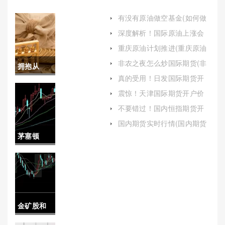
有没有原油做空基金(如何做
空原油基金)
深度解析！国际原油上涨会
涨价吗(国际原油为什么一直
重庆原油计划推进(重庆原油
上涨)
计划推进最新消息)
非农之夜怎么炒国际期货(非
拥抱从
农之夜什么意思)
真的受用！日发国际期货开
容！黄金
户(日发国际期货开户条件)
震惊！天津国际期货开户价
格(国际期货开户需要多少钱)
期货手续
不要错过！国内恒指期货开
户流程（帮助投资者顺利开
费调整(黄
国内期货实时行情(国内期货
启投资之旅）
实时行情最新)
茅塞顿
金期货平
开！大庆
今手续费)
恒指期货
开户（根
金矿股和
据平台要
黄金期货