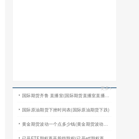
更多>
国际期货齐鲁 直播室(国际期货直播室直播频道)
国际原油期货下挫时间表(国际原油期货下跌)
黄金期货波动一个点多少钱(黄金期货波动一个点多少钱啊)
已开ETF期权再开股指期权(已开etf期权再开股指期权怎么算)