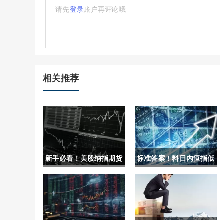
请先
登录
账户再评论哦
相关推荐
新手必看！美股纳指期货
标准答案！料日内恒指低
手续费(了解相关的交易
开(恒指下跌原因)
规则和手续费是至关重要
的)