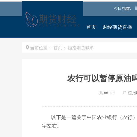
668.031
0.540%↑
道琼斯
54036.9297
0.28%↑
纳斯达克
今日指数:
26
首页
财经期货直播
首页
>
恒指期货喊单
当前位置：
农行可以暂停原油吗
admin
恒指
以下是一篇关于中国农业银行（农行）能
字左右。