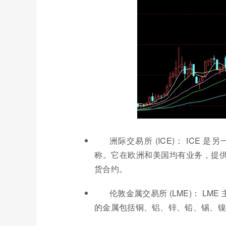
洲际交易所 (ICE)： IC
称。它在欧洲和美国均有业务，提
货合约。
伦敦金属交易所 (LME)： L
的金属包括铜、铝、锌、铅、锡、镍