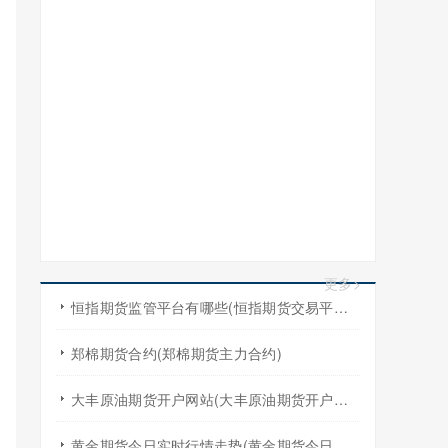
更多>
恒指期货监管平台有哪些(恒指期货交易平台哪家好)
郑棉期货合约(郑棉期货主力合约)
大丰原油期货开户网站(大丰原油期货开户网站查询)
黄金期货今日实时行情走势(黄金期货今日实时行情走势图)