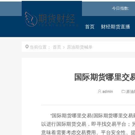
沪深300
4674.0445
0.49%↑
恒生指数
25530.279
今日指数:
0.000%↓
首页
财经期货直播
首页
>
原油期货喊单
当前位置：
国际期货哪里交易
admin
原油
“国际期货哪里交易(国际期货哪里交易
以进行国际期货交易，即寻找交易平台；另
意味着需要考虑交易费用、平台安全性、