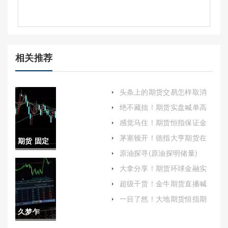
相关推荐
头条上的期货交易怎样取消
(头条上的期货交易怎样取消
绝不藏拙！期货实盘喊单高
订单)
手：揭秘市场背后的智慧与
感觉马住！期货恒指保证金
策略
是多少（帮助投资者更好地
茅塞顿开！徳指大亨期货在
期货 固定
理解和管理交易风险）
线喊单直播：投资利器还是
原油探寻(原油探明储量)
风险陷阱？
(期货固定
大拿分享！期货环球金融实
盘喊单(实时提供期货交易建
收益类)
超级干货！金牛期货直播喊
议和策略)
单：专业指导与实时互动的
一目了然！大地期货恒指期
完美结合
货手续费(大地期货手机交易
久梦乍
软件)