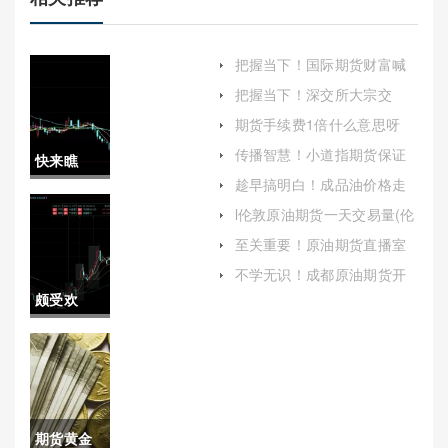
把握当下！国际期货财富喊
单(国际期货财富喊单怎么做)
把握当下！深交所大宗交
易：深度解析与全面探讨
期货手续费1倍什么意思呀
(期货手续费1倍什么意思呀
传播智慧！小道指期货保证
快来瞧
怎么算)
金比例（帮助投资者更好地
趁早搞明白！成品油价格走
理解这一机制并做出明智的
瞧！大麦
势(为读者提供一个全面且详
投资决策）
l伦敦原油期货一天交易量(伦
尽的分析视角)
敦原油期货价格)
期货直播
至关重要！原油期货直播室
喊单平台(指导投资者进行交
喊单(大麦
不学无识！成都原油期货开
易决策)
户保证金(上海原油期货开户
颇受欢
期货价格
条件)
迎！降低
行情)
股指期货
保证金
期货黄金